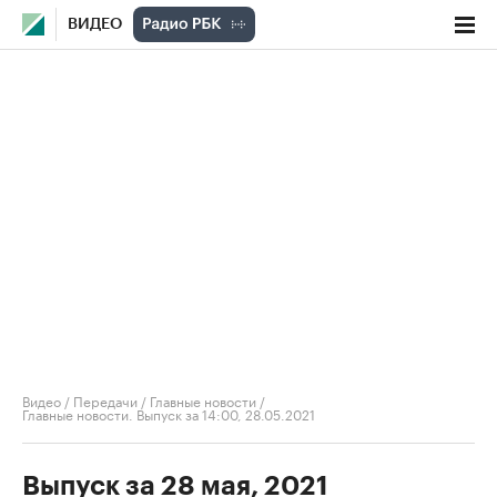
ВИДЕО
Видео
/
Передачи
/
Главные новости
/
Главные новости. Выпуск за 14:00, 28.05.2021
Выпуск за 28 мая, 2021