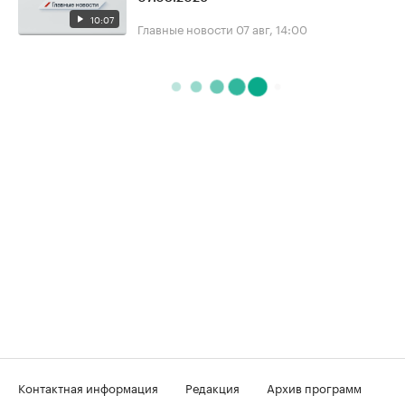
10:07
Главные новости
07 авг, 14:00
Контактная информация
Редакция
Архив программ