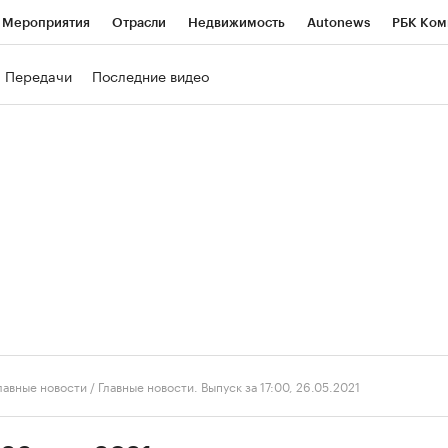
Мероприятия
Отрасли
Недвижимость
Autonews
РБК Ком
ние
РБК Курсы
РБК Life
Тренды
Визионеры
Национальн
Передачи
Последние видео
б
Исследования
Кредитные рейтинги
Франшизы
Газета
роверка контрагентов
Политика
Экономика
Бизнес
Техно
лавные новости
/
Главные новости. Выпуск за 17:00, 26.05.2021