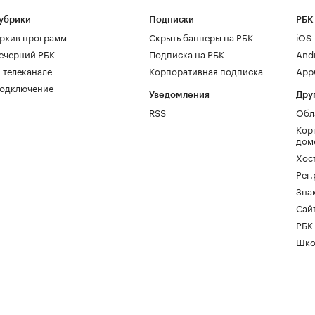
убрики
Подписки
РБК
рхив программ
Скрыть баннеры на РБК
iOS
ечерний РБК
Подписка на РБК
And
 телеканале
Корпоративная подписка
AppG
одключение
Уведомления
Дру
RSS
Обл
Кор
дом
Хос
Рег
Зна
Сайт
РБК
Шко