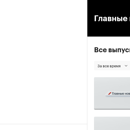
00
Главные 
Все выпу
За все время