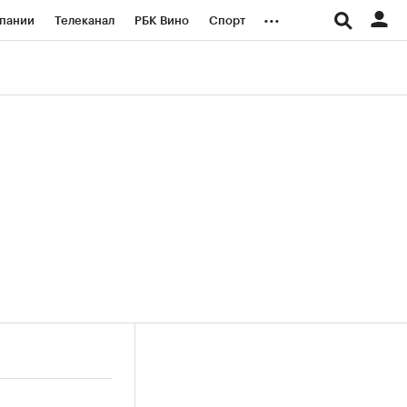
...
пании
Телеканал
РБК Вино
Спорт
ые проекты
Город
Стиль
Крипто
Спецпроекты СПб
логии и медиа
Финансы