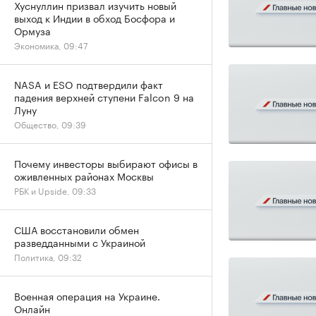
Хуснуллин призвал изучить новый
выход к Индии в обход Босфора и
Ормуза
Экономика, 09:47
NASA и ESO подтвердили факт
падения верхней ступени Falcon 9 на
Луну
Общество, 09:39
Почему инвесторы выбирают офисы в
оживленных районах Москвы
РБК и Upside, 09:33
США восстановили обмен
разведданными с Украиной
Политика, 09:32
Военная операция на Украине.
Онлайн