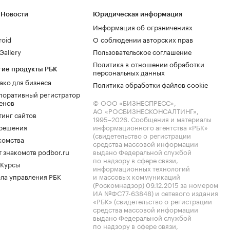
 Новости
Юридическая информация
Информация об ограничениях
roid
О соблюдении авторских прав
allery
Пользовательское соглашение
Политика в отношении обработки
гие продукты РБК
персональных данных
ако для бизнеса
Политика обработки файлов cookie
поративный регистратор
енов
© ООО «БИЗНЕСПРЕСС»,
АО «РОСБИЗНЕСКОНСАЛТИНГ»,
тинг сайтов
1995–2026
. Сообщения и материалы
.решения
информационного агентства «РБК»
(свидетельство о регистрации
комства
средства массовой информации
 знакомств podbor.ru
выдано Федеральной службой
по надзору в сфере связи,
 Курсы
информационных технологий
ла управления РБК
и массовых коммуникаций
(Роскомнадзор) 09.12.2015 за номером
ИА №ФС77-63848) и сетевого издания
«РБК» (свидетельство о регистрации
средства массовой информации
выдано Федеральной службой
по надзору в сфере связи,