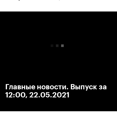
00:00
/
00:00
Главные новости. Выпуск за
12:00, 22.05.2021