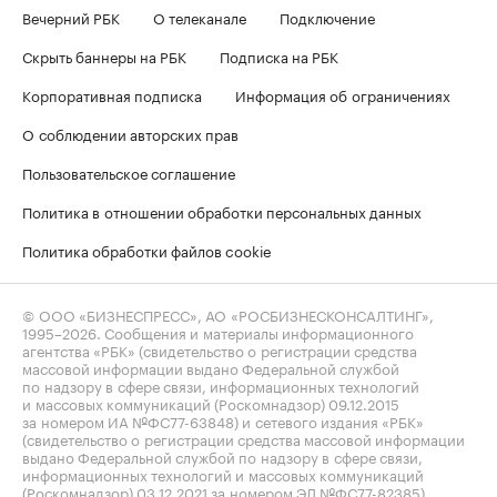
Вечерний РБК
О телеканале
Подключение
Скрыть баннеры на РБК
Подписка на РБК
Корпоративная подписка
Информация об ограничениях
О соблюдении авторских прав
Пользовательское соглашение
Политика в отношении обработки персональных данных
Политика обработки файлов cookie
© ООО «БИЗНЕСПРЕСС», АО «РОСБИЗНЕСКОНСАЛТИНГ»,
1995–2026
. Сообщения и материалы информационного
агентства «РБК» (свидетельство о регистрации средства
массовой информации выдано Федеральной службой
по надзору в сфере связи, информационных технологий
и массовых коммуникаций (Роскомнадзор) 09.12.2015
за номером ИА №ФС77-63848) и сетевого издания «РБК»
(свидетельство о регистрации средства массовой информации
выдано Федеральной службой по надзору в сфере связи,
информационных технологий и массовых коммуникаций
(Роскомнадзор) 03.12.2021 за номером ЭЛ №ФС77-82385)