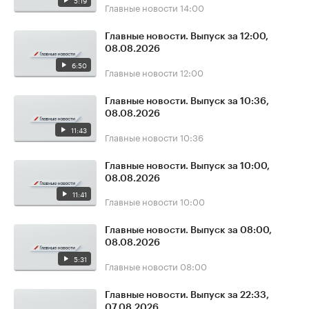
5:19
Главные новости
14:00
Главные новости. Выпуск за 12:00,
08.08.2026
6:50
Главные новости
12:00
Главные новости. Выпуск за 10:36,
08.08.2026
11:43
Главные новости
10:36
Главные новости. Выпуск за 10:00,
08.08.2026
11:41
Главные новости
10:00
Главные новости. Выпуск за 08:00,
08.08.2026
5:31
Главные новости
08:00
Главные новости. Выпуск за 22:33,
07.08.2026