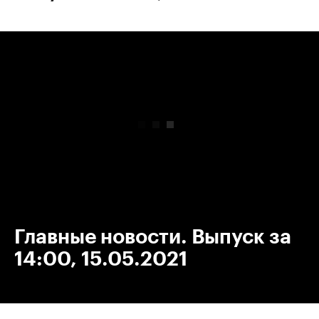
00:00
/
00:00
Главные новости. Выпуск за
14:00, 15.05.2021