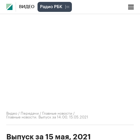
ВИДЕО
Видео
/
Передачи
/
Главные новости
/
Главные новости. Выпуск за 14:00, 15.05.2021
Выпуск за 15 мая, 2021