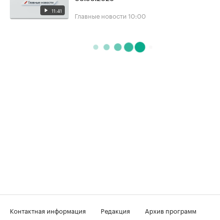
11:41
Главные новости
10:00
Контактная информация
Редакция
Архив программ