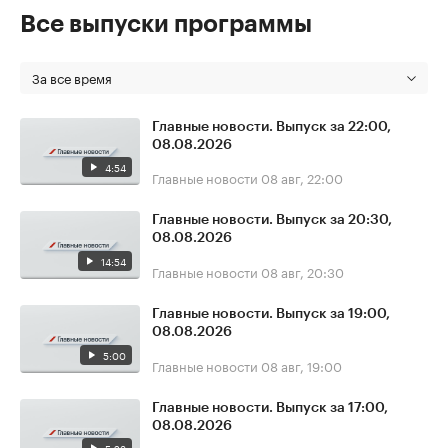
Все выпуски программы
За все время
Главные новости. Выпуск за 22:00,
08.08.2026
4:54
Главные новости
08 авг, 22:00
Главные новости. Выпуск за 20:30,
08.08.2026
14:54
Главные новости
08 авг, 20:30
Главные новости. Выпуск за 19:00,
08.08.2026
5:00
Главные новости
08 авг, 19:00
Главные новости. Выпуск за 17:00,
08.08.2026