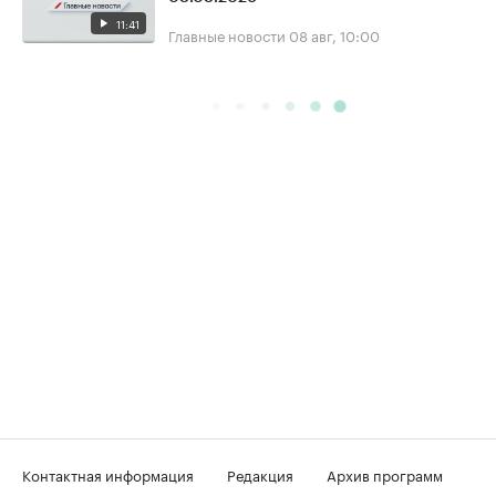
11:41
Главные новости
08 авг, 10:00
Контактная информация
Редакция
Архив программ