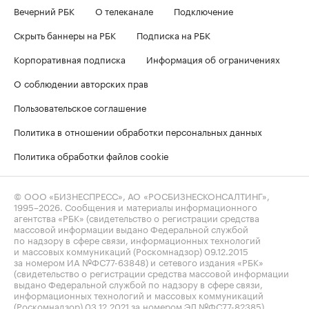
Вечерний РБК
О телеканале
Подключение
Скрыть баннеры на РБК
Подписка на РБК
Корпоративная подписка
Информация об ограничениях
О соблюдении авторских прав
Пользовательское соглашение
Политика в отношении обработки персональных данных
Политика обработки файлов cookie
© ООО «БИЗНЕСПРЕСС», АО «РОСБИЗНЕСКОНСАЛТИНГ»,
1995–2026
. Сообщения и материалы информационного
агентства «РБК» (свидетельство о регистрации средства
массовой информации выдано Федеральной службой
по надзору в сфере связи, информационных технологий
и массовых коммуникаций (Роскомнадзор) 09.12.2015
за номером ИА №ФС77-63848) и сетевого издания «РБК»
(свидетельство о регистрации средства массовой информации
выдано Федеральной службой по надзору в сфере связи,
информационных технологий и массовых коммуникаций
(Роскомнадзор) 03.12.2021 за номером ЭЛ №ФС77-82385)