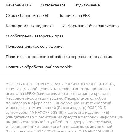
Вечерний РБК
О телеканале
Подключение
Скрыть баннеры на РБК
Подписка на РБК
Корпоративная подписка
Информация об ограничениях
О соблюдении авторских прав
Пользовательское соглашение
Политика в отношении обработки персональных данных
Политика обработки файлов cookie
© ООО «БИЗНЕСПРЕСС», АО «РОСБИЗНЕСКОНСАЛТИНГ»,
1995–2026
. Сообщения и материалы информационного
агентства «РБК» (свидетельство о регистрации средства
массовой информации выдано Федеральной службой
по надзору в сфере связи, информационных технологий
и массовых коммуникаций (Роскомнадзор) 09.12.2015
за номером ИА №ФС77-63848) и сетевого издания «РБК»
(свидетельство о регистрации средства массовой информации
выдано Федеральной службой по надзору в сфере связи,
информационных технологий и массовых коммуникаций
(Роскомнадзор) 03.12.2021 за номером ЭЛ №ФС77-82385)