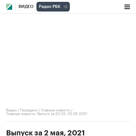
ВИДЕО
Видео
/
Передачи
/
Главные новости
/
Главные новости. Выпуск за 20:03, 02.05.2021
Выпуск за 2 мая, 2021