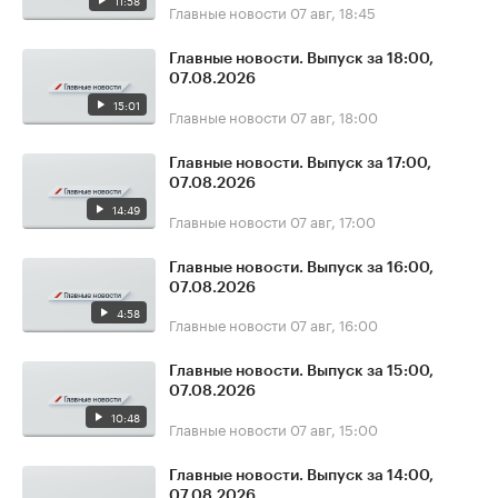
11:58
Главные новости
07 авг, 18:45
Главные новости. Выпуск за 18:00,
07.08.2026
15:01
Главные новости
07 авг, 18:00
Главные новости. Выпуск за 17:00,
07.08.2026
14:49
Главные новости
07 авг, 17:00
Главные новости. Выпуск за 16:00,
07.08.2026
4:58
Главные новости
07 авг, 16:00
Главные новости. Выпуск за 15:00,
07.08.2026
10:48
Главные новости
07 авг, 15:00
Главные новости. Выпуск за 14:00,
07.08.2026