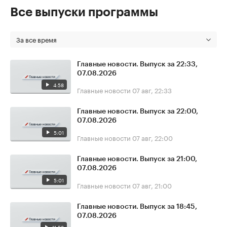
Все выпуски программы
За все время
Главные новости. Выпуск за 22:33,
07.08.2026
4:58
Главные новости
07 авг, 22:33
Главные новости. Выпуск за 22:00,
07.08.2026
5:01
Главные новости
07 авг, 22:00
Главные новости. Выпуск за 21:00,
07.08.2026
5:01
Главные новости
07 авг, 21:00
Главные новости. Выпуск за 18:45,
07.08.2026