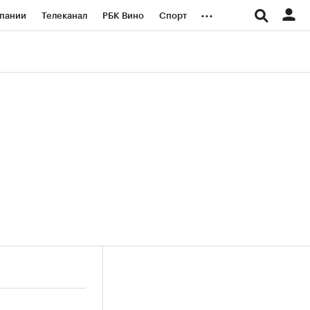
...
пании
Телеканал
РБК Вино
Спорт
ые проекты
Город
Стиль
Крипто
Спецпроекты СПб
логии и медиа
Финансы