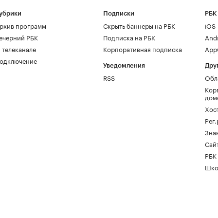
убрики
Подписки
РБК
рхив программ
Скрыть баннеры на РБК
iOS
ечерний РБК
Подписка на РБК
And
 телеканале
Корпоративная подписка
AppG
одключение
Уведомления
Дру
RSS
Обл
Кор
дом
Хос
Рег
Зна
Сайт
РБК
Шко