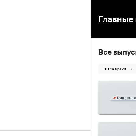
00
Главные 
Все выпу
За все время