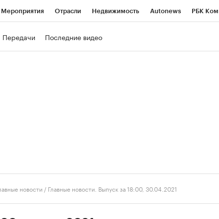
Мероприятия
Отрасли
Недвижимость
Autonews
РБК Ком
ние
РБК Курсы
РБК Life
Тренды
Визионеры
Национальн
Передачи
Последние видео
б
Исследования
Кредитные рейтинги
Франшизы
Газета
роверка контрагентов
Политика
Экономика
Бизнес
Техно
лавные новости
/
Главные новости. Выпуск за 18:00, 30.04.2021