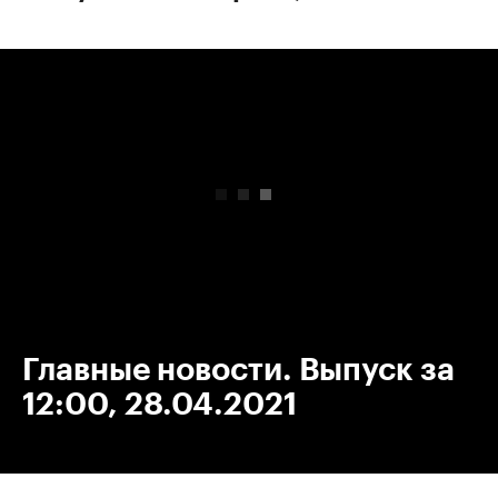
00:00
/
00:00
Главные новости. Выпуск за
12:00, 28.04.2021