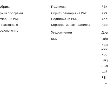
убрики
Подписки
РБК
рхив программ
Скрыть баннеры на РБК
iOS
ечерний РБК
Подписка на РБК
And
 телеканале
Корпоративная подписка
AppG
одключение
Уведомления
Дру
RSS
Обл
Кор
дом
Хос
Рег
Зна
Сайт
РБК
Шко