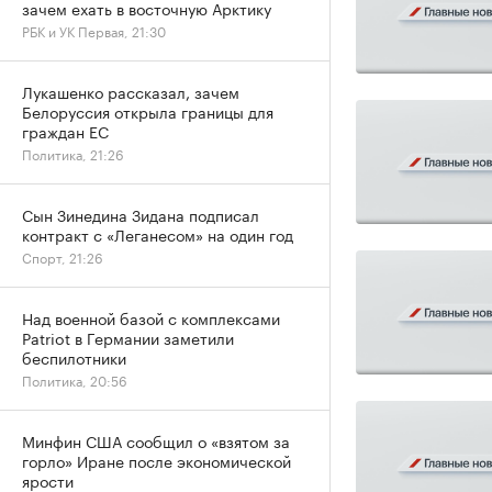
зачем ехать в восточную Арктику
РБК и УК Первая, 21:30
Лукашенко рассказал, зачем
Белоруссия открыла границы для
граждан ЕС
Политика, 21:26
Сын Зинедина Зидана подписал
контракт с «Леганесом» на один год
Спорт, 21:26
Над военной базой с комплексами
Patriot в Германии заметили
беспилотники
Политика, 20:56
Минфин США сообщил о «взятом за
горло» Иране после экономической
ярости