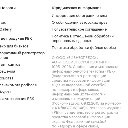
 Новости
Юридическая информация
Информация об ограничениях
roid
О соблюдении авторских прав
allery
Пользовательское соглашение
Политика в отношении обработки
гие продукты РБК
персональных данных
ако для бизнеса
Политика обработки файлов cookie
поративный регистратор
енов
© ООО «БИЗНЕСПРЕСС»,
АО «РОСБИЗНЕСКОНСАЛТИНГ»,
тинг сайтов
1995–2026
. Сообщения и материалы
.решения
информационного агентства «РБК»
(свидетельство о регистрации
комства
средства массовой информации
 знакомств podbor.ru
выдано Федеральной службой
по надзору в сфере связи,
 Курсы
информационных технологий
ла управления РБК
и массовых коммуникаций
(Роскомнадзор) 09.12.2015 за номером
ИА №ФС77-63848) и сетевого издания
«РБК» (свидетельство о регистрации
средства массовой информации
выдано Федеральной службой
по надзору в сфере связи,