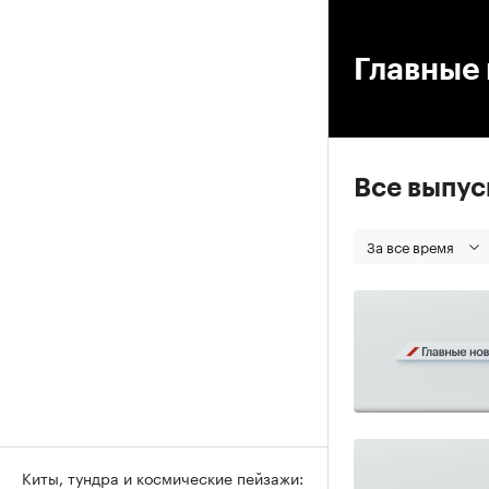
00
Главные 
Все выпу
За все время
Киты, тундра и космические пейзажи: