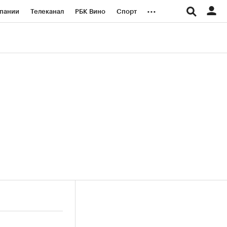
...
пании
Телеканал
РБК Вино
Спорт
ые проекты
Город
Стиль
Крипто
Спецпроекты СПб
логии и медиа
Финансы