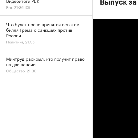
Видеоитоги РБК
Выпуск за
Pro, 21:36
Что будет после принятия сенатом
билля Грэма о санкциях против
России
Политика, 21:35
Минтруд раскрыл, кто получит право
на две пенсии
Общество, 21:30