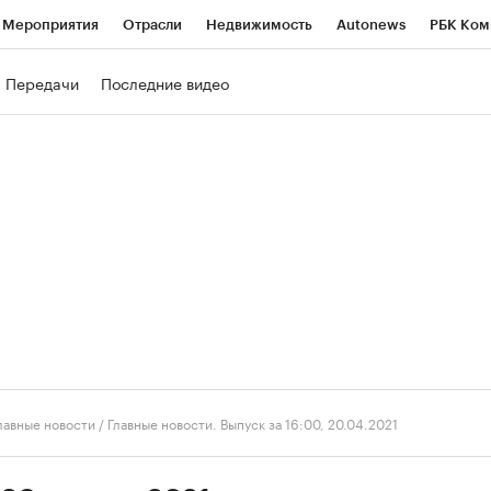
Мероприятия
Отрасли
Недвижимость
Autonews
РБК Ком
ние
РБК Курсы
РБК Life
Тренды
Визионеры
Национальн
Передачи
Последние видео
б
Исследования
Кредитные рейтинги
Франшизы
Газета
роверка контрагентов
Политика
Экономика
Бизнес
Техно
лавные новости
/
Главные новости. Выпуск за 16:00, 20.04.2021