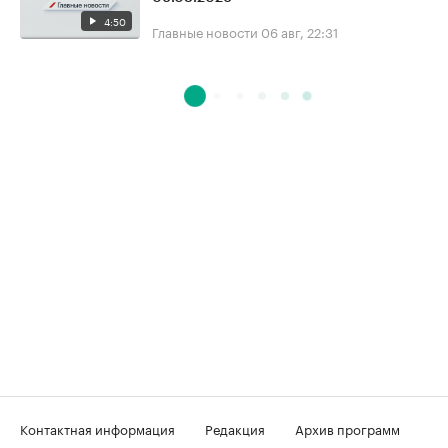
4:50
Главные новости
06 авг, 22:31
Контактная информация
Редакция
Архив программ