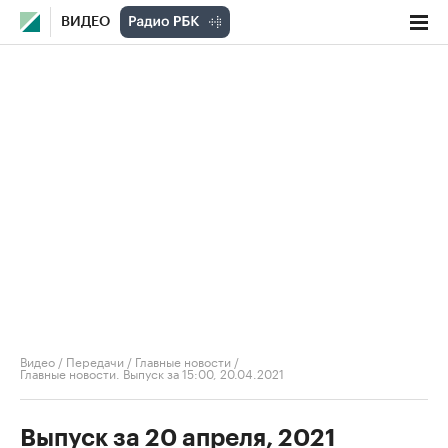
ВИДЕО
Видео
/
Передачи
/
Главные новости
/
Главные новости. Выпуск за 15:00, 20.04.2021
Выпуск за 20 апреля, 2021