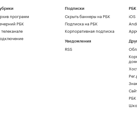
убрики
Подписки
РБК
рхив программ
Скрыть баннеры на РБК
iOS
ечерний РБК
Подписка на РБК
And
 телеканале
Корпоративная подписка
AppG
одключение
Уведомления
Дру
RSS
Обл
Кор
дом
Хос
Рег
Зна
Сайт
РБК
Шко