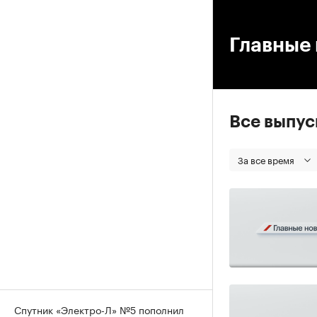
00
Главные 
Все выпу
За все время
Спутник «Электро-Л» №5 пополнил