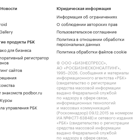
 Новости
Юридическая информация
Информация об ограничениях
roid
О соблюдении авторских прав
allery
Пользовательское соглашение
Политика в отношении обработки
гие продукты РБК
персональных данных
ако для бизнеса
Политика обработки файлов cookie
поративный регистратор
енов
© ООО «БИЗНЕСПРЕСС»,
АО «РОСБИЗНЕСКОНСАЛТИНГ»,
тинг сайтов
1995–2026
. Сообщения и материалы
.решения
информационного агентства «РБК»
(свидетельство о регистрации
комства
средства массовой информации
 знакомств podbor.ru
выдано Федеральной службой
по надзору в сфере связи,
 Курсы
информационных технологий
ла управления РБК
и массовых коммуникаций
(Роскомнадзор) 09.12.2015 за номером
ИА №ФС77-63848) и сетевого издания
«РБК» (свидетельство о регистрации
средства массовой информации
выдано Федеральной службой
по надзору в сфере связи,