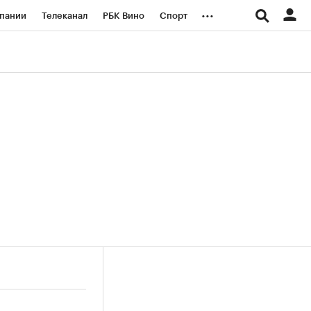
...
пании
Телеканал
РБК Вино
Спорт
ые проекты
Город
Стиль
Крипто
Спецпроекты СПб
логии и медиа
Финансы