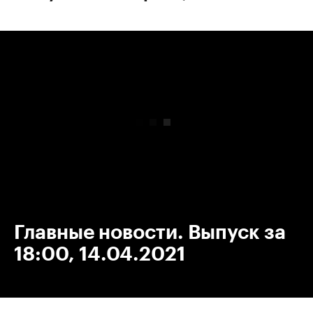
00:00
/
00:00
Главные новости. Выпуск за
18:00, 14.04.2021