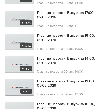
5:12
Главные новости
09 авг, 19:00
Главные новости. Выпуск за 17:00,
09.08.2026
5:03
Главные новости
09 авг, 17:00
Главные новости. Выпуск за 15:00,
09.08.2026
5:04
Главные новости
09 авг, 15:00
Главные новости. Выпуск за 14:00,
09.08.2026
5:07
Главные новости
09 авг, 14:00
Главные новости. Выпуск за 12:00,
09.08.2026
6:31
Главные новости
09 авг, 12:00
Главные новости. Выпуск за 10:00,
09.08.2026