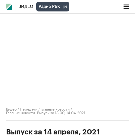
ВИДЕО
Видео
/
Передачи
/
Главные новости
/
Главные новости. Выпуск за 18:00, 14.04.2021
Выпуск за 14 апреля, 2021