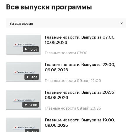
Все выпуски программы
За все время
Главные новости. Выпуск за 07:00,
10.08.2026
10:07
Главные новости
07:00
Главные новости. Выпуск за 22:00,
09.08.2026
4:57
Главные новости
09 авг, 22:00
Главные новости. Выпуск за 20:35,
09.08.2026
14:00
Главные новости
09 авг, 20:35
Главные новости. Выпуск за 19:00,
09.08.2026