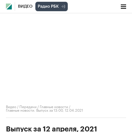
ВИДЕО
Видео
/
Передачи
/
Главные новости
/
Главные новости. Выпуск за 13:00, 12.04.2021
Выпуск за 12 апреля, 2021