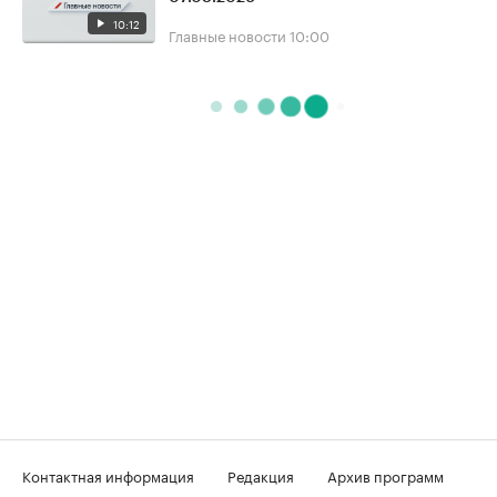
10:12
Главные новости
10:00
Контактная информация
Редакция
Архив программ