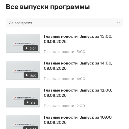
Все выпуски программы
За все время
Главные новости. Выпуск за 15:00,
09.08.2026
5:04
Главные новости
15:00
Главные новости. Выпуск за 14:00,
09.08.2026
5:07
Главные новости
14:00
Главные новости. Выпуск за 12:00,
09.08.2026
6:31
Главные новости
12:00
Главные новости. Выпуск за 10:00,
09.08.2026