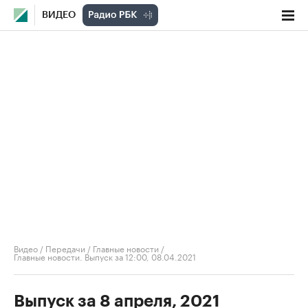
ВИДЕО
Видео
/
Передачи
/
Главные новости
/
Главные новости. Выпуск за 12:00, 08.04.2021
Выпуск за 8 апреля, 2021