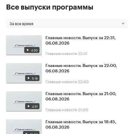
Все выпуски программы
За все время
Главные новости. Выпуск за 22:31,
06.08.2026
4:50
Главные новости
22:31
Главные новости. Выпуск за 22:00,
06.08.2026
5:18
Главные новости
22:00
Главные новости. Выпуск за 21:00,
06.08.2026
4:51
Главные новости
21:00
Главные новости. Выпуск за 18:45,
06.08.2026