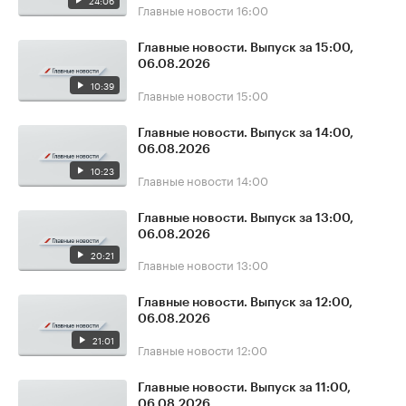
24:06
Главные новости
16:00
Главные новости. Выпуск за 15:00,
06.08.2026
10:39
Главные новости
15:00
Главные новости. Выпуск за 14:00,
06.08.2026
10:23
Главные новости
14:00
Главные новости. Выпуск за 13:00,
06.08.2026
20:21
Главные новости
13:00
Главные новости. Выпуск за 12:00,
06.08.2026
21:01
Главные новости
12:00
Главные новости. Выпуск за 11:00,
06.08.2026