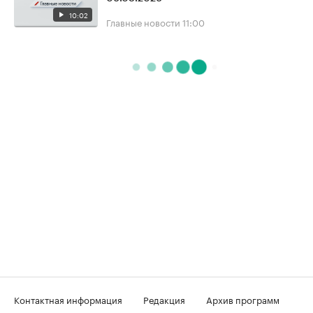
10:02
Главные новости
11:00
Контактная информация
Редакция
Архив программ