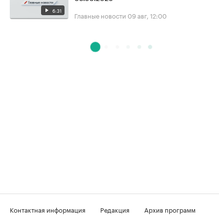
6:31
Главные новости
09 авг, 12:00
Контактная информация
Редакция
Архив программ