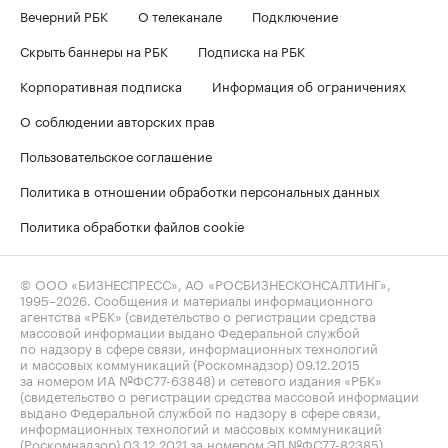
Вечерний РБК
О телеканале
Подключение
Скрыть баннеры на РБК
Подписка на РБК
Корпоративная подписка
Информация об ограничениях
О соблюдении авторских прав
Пользовательское соглашение
Политика в отношении обработки персональных данных
Политика обработки файлов cookie
© ООО «БИЗНЕСПРЕСС», АО «РОСБИЗНЕСКОНСАЛТИНГ»,
1995–2026
. Сообщения и материалы информационного
агентства «РБК» (свидетельство о регистрации средства
массовой информации выдано Федеральной службой
по надзору в сфере связи, информационных технологий
и массовых коммуникаций (Роскомнадзор) 09.12.2015
за номером ИА №ФС77-63848) и сетевого издания «РБК»
(свидетельство о регистрации средства массовой информации
выдано Федеральной службой по надзору в сфере связи,
информационных технологий и массовых коммуникаций
(Роскомнадзор) 03.12.2021 за номером ЭЛ №ФС77-82385)