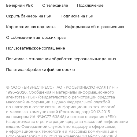
Вечерний РБК
О телеканале
Подключение
Скрыть баннеры на РБК
Подписка на РБК
Корпоративная подписка
Информация об ограничениях
О соблюдении авторских прав
Пользовательское соглашение
Политика в отношении обработки персональных данных
Политика обработки файлов cookie
© ООО «БИЗНЕСПРЕСС», АО «РОСБИЗНЕСКОНСАЛТИНГ»,
1995–2026
. Сообщения и материалы информационного
агентства «РБК» (свидетельство о регистрации средства
массовой информации выдано Федеральной службой
по надзору в сфере связи, информационных технологий
и массовых коммуникаций (Роскомнадзор) 09.12.2015
за номером ИА №ФС77-63848) и сетевого издания «РБК»
(свидетельство о регистрации средства массовой информации
выдано Федеральной службой по надзору в сфере связи,
информационных технологий и массовых коммуникаций
(Роскомнадзор) 03.12.2021 за номером ЭЛ №ФС77-82385)