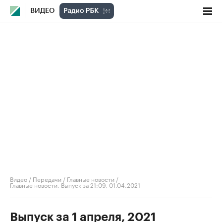
ВИДЕО
Видео
/
Передачи
/
Главные новости
/
Главные новости. Выпуск за 21:09, 01.04.2021
Выпуск за 1 апреля, 2021