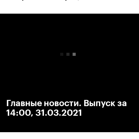
00:00
/
00:00
Главные новости. Выпуск за
14:00, 31.03.2021