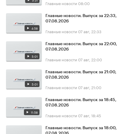
5:31
Главные новости
08:00
Главные новости. Выпуск за 22:33,
07.08.2026
4:58
Главные новости
07 авг, 22:33
Главные новости. Выпуск за 22:00,
07.08.2026
5:01
Главные новости
07 авг, 22:00
Главные новости. Выпуск за 21:00,
07.08.2026
5:01
Главные новости
07 авг, 21:00
Главные новости. Выпуск за 18:45,
07.08.2026
11:58
Главные новости
07 авг, 18:45
Главные новости. Выпуск за 18:00,
07.08.2026