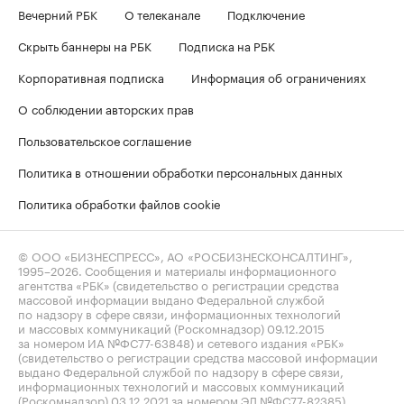
Вечерний РБК
О телеканале
Подключение
Скрыть баннеры на РБК
Подписка на РБК
Корпоративная подписка
Информация об ограничениях
О соблюдении авторских прав
Пользовательское соглашение
Политика в отношении обработки персональных данных
Политика обработки файлов cookie
© ООО «БИЗНЕСПРЕСС», АО «РОСБИЗНЕСКОНСАЛТИНГ»,
1995–2026
. Сообщения и материалы информационного
агентства «РБК» (свидетельство о регистрации средства
массовой информации выдано Федеральной службой
по надзору в сфере связи, информационных технологий
и массовых коммуникаций (Роскомнадзор) 09.12.2015
за номером ИА №ФС77-63848) и сетевого издания «РБК»
(свидетельство о регистрации средства массовой информации
выдано Федеральной службой по надзору в сфере связи,
информационных технологий и массовых коммуникаций
(Роскомнадзор) 03.12.2021 за номером ЭЛ №ФС77-82385)