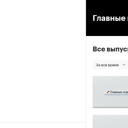
00
Главные 
Все выпу
За все время