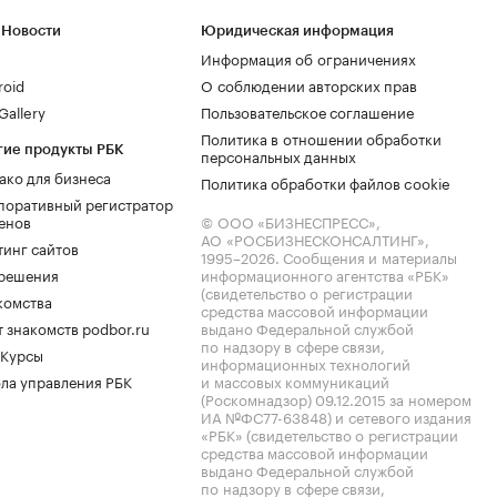
 Новости
Юридическая информация
Информация об ограничениях
roid
О соблюдении авторских прав
allery
Пользовательское соглашение
Политика в отношении обработки
гие продукты РБК
персональных данных
ако для бизнеса
Политика обработки файлов cookie
поративный регистратор
енов
© ООО «БИЗНЕСПРЕСС»,
АО «РОСБИЗНЕСКОНСАЛТИНГ»,
тинг сайтов
1995–2026
. Сообщения и материалы
.решения
информационного агентства «РБК»
(свидетельство о регистрации
комства
средства массовой информации
 знакомств podbor.ru
выдано Федеральной службой
по надзору в сфере связи,
 Курсы
информационных технологий
ла управления РБК
и массовых коммуникаций
(Роскомнадзор) 09.12.2015 за номером
ИА №ФС77-63848) и сетевого издания
«РБК» (свидетельство о регистрации
средства массовой информации
выдано Федеральной службой
по надзору в сфере связи,