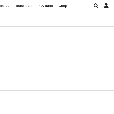
...
пании
Телеканал
РБК Вино
Спорт
ые проекты
Город
Стиль
Крипто
Спецпроекты СПб
логии и медиа
Финансы