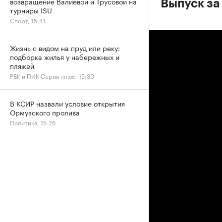
возвращение Валиевой и Трусовой на
Выпуск за
турниры ISU
Спорт, 15:41
Жизнь с видом на пруд или реку:
подборка жилья у набережных и
пляжей
РБК и ПИК Серия плюс, 15:30
В КСИР назвали условие открытия
Ормузского пролива
Политика, 15:26