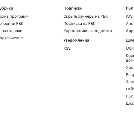
убрики
Подписки
РБК
рхив программ
Скрыть баннеры на РБК
iOS
ечерний РБК
Подписка на РБК
And
 телеканале
Корпоративная подписка
AppG
одключение
Уведомления
Дру
RSS
Обл
Кор
дом
Хос
Рег
Зна
Сайт
РБК
Шко