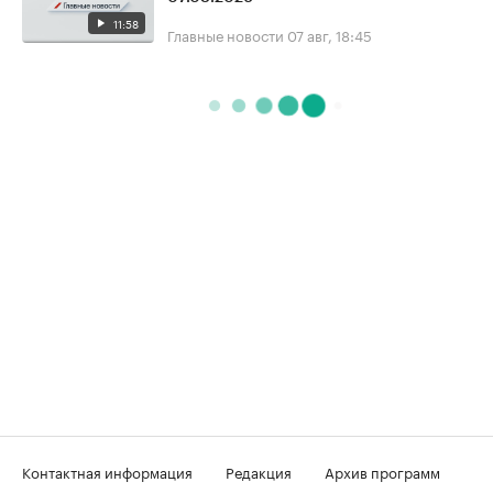
11:58
Главные новости
07 авг, 18:45
Контактная информация
Редакция
Архив программ