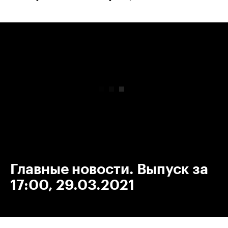
00:00
/
00:00
Главные новости. Выпуск за
17:00, 29.03.2021