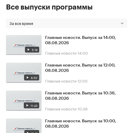
Все выпуски программы
За все время
Главные новости. Выпуск за 14:00,
08.08.2026
5:19
Главные новости
14:00
Главные новости. Выпуск за 12:00,
08.08.2026
6:50
Главные новости
12:00
Главные новости. Выпуск за 10:36,
08.08.2026
11:43
Главные новости
10:36
Главные новости. Выпуск за 10:00,
08.08.2026