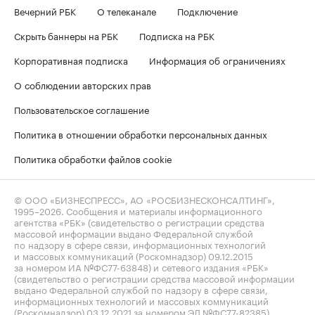
Вечерний РБК
О телеканале
Подключение
Скрыть баннеры на РБК
Подписка на РБК
Корпоративная подписка
Информация об ограничениях
О соблюдении авторских прав
Пользовательское соглашение
Политика в отношении обработки персональных данных
Политика обработки файлов cookie
© ООО «БИЗНЕСПРЕСС», АО «РОСБИЗНЕСКОНСАЛТИНГ»,
1995–2026
. Сообщения и материалы информационного
агентства «РБК» (свидетельство о регистрации средства
массовой информации выдано Федеральной службой
по надзору в сфере связи, информационных технологий
и массовых коммуникаций (Роскомнадзор) 09.12.2015
за номером ИА №ФС77-63848) и сетевого издания «РБК»
(свидетельство о регистрации средства массовой информации
выдано Федеральной службой по надзору в сфере связи,
информационных технологий и массовых коммуникаций
(Роскомнадзор) 03.12.2021 за номером ЭЛ №ФС77-82385)