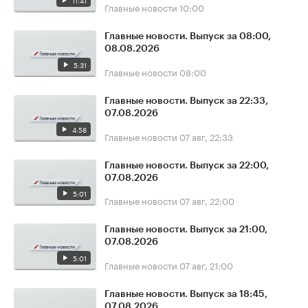
11:41
Главные новости
10:00
Главные новости. Выпуск за 08:00,
08.08.2026
5:31
Главные новости
08:00
Главные новости. Выпуск за 22:33,
07.08.2026
4:58
Главные новости
07 авг, 22:33
Главные новости. Выпуск за 22:00,
07.08.2026
5:01
Главные новости
07 авг, 22:00
Главные новости. Выпуск за 21:00,
07.08.2026
5:01
Главные новости
07 авг, 21:00
Главные новости. Выпуск за 18:45,
07.08.2026