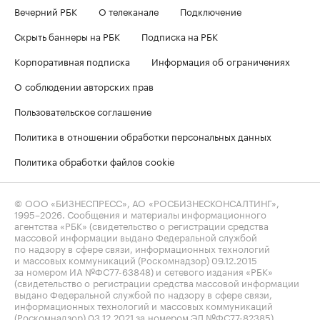
Вечерний РБК
О телеканале
Подключение
Скрыть баннеры на РБК
Подписка на РБК
Корпоративная подписка
Информация об ограничениях
О соблюдении авторских прав
Пользовательское соглашение
Политика в отношении обработки персональных данных
Политика обработки файлов cookie
© ООО «БИЗНЕСПРЕСС», АО «РОСБИЗНЕСКОНСАЛТИНГ»,
1995–2026
. Сообщения и материалы информационного
агентства «РБК» (свидетельство о регистрации средства
массовой информации выдано Федеральной службой
по надзору в сфере связи, информационных технологий
и массовых коммуникаций (Роскомнадзор) 09.12.2015
за номером ИА №ФС77-63848) и сетевого издания «РБК»
(свидетельство о регистрации средства массовой информации
выдано Федеральной службой по надзору в сфере связи,
информационных технологий и массовых коммуникаций
(Роскомнадзор) 03.12.2021 за номером ЭЛ №ФС77-82385)