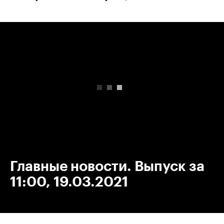
00:00
/
00:00
Главные новости. Выпуск за
11:00, 19.03.2021