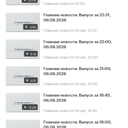
10:04
Главные новости
07:00
Главные новости. Выпуск за 22:31,
06.08.2026
4:50
Главные новости
06 авг, 22:31
Главные новости. Выпуск за 22:00,
06.08.2026
5:18
Главные новости
06 авг, 22:00
Главные новости. Выпуск за 21:00,
06.08.2026
4:51
Главные новости
06 авг, 21:00
Главные новости. Выпуск за 18:45,
06.08.2026
15:08
Главные новости
06 авг, 18:45
Главные новости. Выпуск за 18:00,
06.08.2026