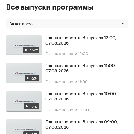
Все выпуски программы
За все время
Главные новости. Выпуск за 12:00,
07.08.2026
24:07
Главные новости
12:00
Главные новости. Выпуск за 11:00,
07.08.2026
9:54
Главные новости
11:00
Главные новости. Выпуск за 10:00,
07.08.2026
10:12
Главные новости
10:00
Главные новости. Выпуск за 09:00,
07.08.2026