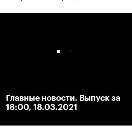
00:00
/
00:00
Главные новости. Выпуск за
18:00, 18.03.2021