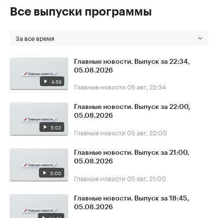
Все выпуски программы
За все время
Главные новости. Выпуск за 22:34,
05.08.2026
4:59
Главные новости
05 авг, 22:34
Главные новости. Выпуск за 22:00,
05.08.2026
5:02
Главные новости
05 авг, 22:00
Главные новости. Выпуск за 21:00,
05.08.2026
5:00
Главные новости
05 авг, 21:00
Главные новости. Выпуск за 18:45,
05.08.2026