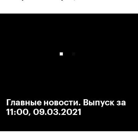
00:00
/
00:00
Главные новости. Выпуск за
11:00, 09.03.2021