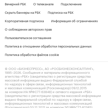
Вечерний РБК
О телеканале
Подключение
Скрыть баннеры на РБК
Подписка на РБК
Корпоративная подписка
Информация об ограничениях
О соблюдении авторских прав
Пользовательское соглашение
Политика в отношении обработки персональных данных
Политика обработки файлов cookie
© ООО «БИЗНЕСПРЕСС», АО «РОСБИЗНЕСКОНСАЛТИНГ»,
1995–2026
. Сообщения и материалы информационного
агентства «РБК» (свидетельство о регистрации средства
массовой информации выдано Федеральной службой
по надзору в сфере связи, информационных технологий
и массовых коммуникаций (Роскомнадзор) 09.12.2015
за номером ИА №ФС77-63848) и сетевого издания «РБК»
(свидетельство о регистрации средства массовой информации
выдано Федеральной службой по надзору в сфере связи,
информационных технологий и массовых коммуникаций
(Роскомнадзор) 03.12.2021 за номером ЭЛ №ФС77-82385)