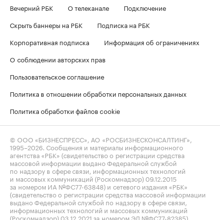
Вечерний РБК
О телеканале
Подключение
Скрыть баннеры на РБК
Подписка на РБК
Корпоративная подписка
Информация об ограничениях
О соблюдении авторских прав
Пользовательское соглашение
Политика в отношении обработки персональных данных
Политика обработки файлов cookie
© ООО «БИЗНЕСПРЕСС», АО «РОСБИЗНЕСКОНСАЛТИНГ»,
1995–2026
. Сообщения и материалы информационного
агентства «РБК» (свидетельство о регистрации средства
массовой информации выдано Федеральной службой
по надзору в сфере связи, информационных технологий
и массовых коммуникаций (Роскомнадзор) 09.12.2015
за номером ИА №ФС77-63848) и сетевого издания «РБК»
(свидетельство о регистрации средства массовой информации
выдано Федеральной службой по надзору в сфере связи,
информационных технологий и массовых коммуникаций
(Роскомнадзор) 03.12.2021 за номером ЭЛ №ФС77-82385)