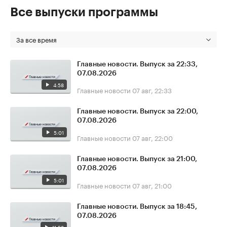
Все выпуски программы
За все время
Главные новости. Выпуск за 22:33,
07.08.2026
4:58
Главные новости
07 авг, 22:33
Главные новости. Выпуск за 22:00,
07.08.2026
5:01
Главные новости
07 авг, 22:00
Главные новости. Выпуск за 21:00,
07.08.2026
5:01
Главные новости
07 авг, 21:00
Главные новости. Выпуск за 18:45,
07.08.2026