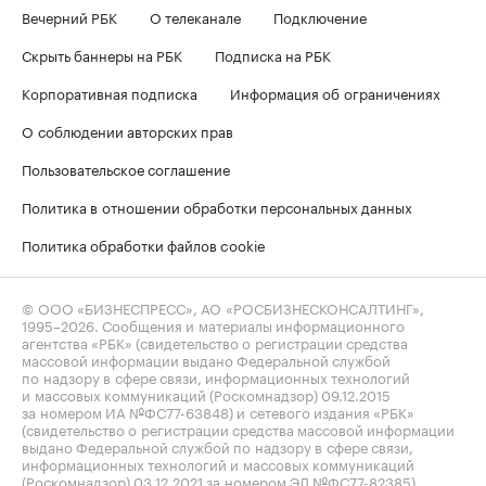
Вечерний РБК
О телеканале
Подключение
Скрыть баннеры на РБК
Подписка на РБК
Корпоративная подписка
Информация об ограничениях
О соблюдении авторских прав
Пользовательское соглашение
Политика в отношении обработки персональных данных
Политика обработки файлов cookie
© ООО «БИЗНЕСПРЕСС», АО «РОСБИЗНЕСКОНСАЛТИНГ»,
1995–2026
. Сообщения и материалы информационного
агентства «РБК» (свидетельство о регистрации средства
массовой информации выдано Федеральной службой
по надзору в сфере связи, информационных технологий
и массовых коммуникаций (Роскомнадзор) 09.12.2015
за номером ИА №ФС77-63848) и сетевого издания «РБК»
(свидетельство о регистрации средства массовой информации
выдано Федеральной службой по надзору в сфере связи,
информационных технологий и массовых коммуникаций
(Роскомнадзор) 03.12.2021 за номером ЭЛ №ФС77-82385)