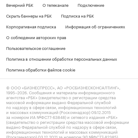
Вечерний РБК
О телеканале
Подключение
Скрыть баннеры на РБК
Подписка на РБК
Корпоративная подписка
Информация об ограничениях
О соблюдении авторских прав
Пользовательское соглашение
Политика в отношении обработки персональных данных
Политика обработки файлов cookie
© ООО «БИЗНЕСПРЕСС», АО «РОСБИЗНЕСКОНСАЛТИНГ»,
1995–2026
. Сообщения и материалы информационного
агентства «РБК» (свидетельство о регистрации средства
массовой информации выдано Федеральной службой
по надзору в сфере связи, информационных технологий
и массовых коммуникаций (Роскомнадзор) 09.12.2015
за номером ИА №ФС77-63848) и сетевого издания «РБК»
(свидетельство о регистрации средства массовой информации
выдано Федеральной службой по надзору в сфере связи,
информационных технологий и массовых коммуникаций
(Роскомнадзор) 03.12.2021 за номером ЭЛ №ФС77-82385)