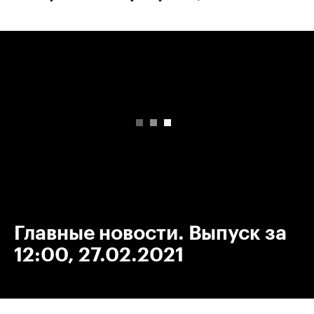
00:00
/
00:00
Главные новости. Выпуск за
12:00, 27.02.2021