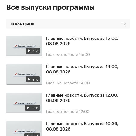
Все выпуски программы
За все время
Главные новости. Выпуск за 15:00,
08.08.2026
4:51
Главные новости
15:00
Главные новости. Выпуск за 14:00,
08.08.2026
5:19
Главные новости
14:00
Главные новости. Выпуск за 12:00,
08.08.2026
6:50
Главные новости
12:00
Главные новости. Выпуск за 10:36,
08.08.2026