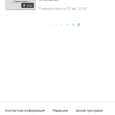
5:01
Главные новости
07 авг, 21:00
Контактная информация
Редакция
Архив программ