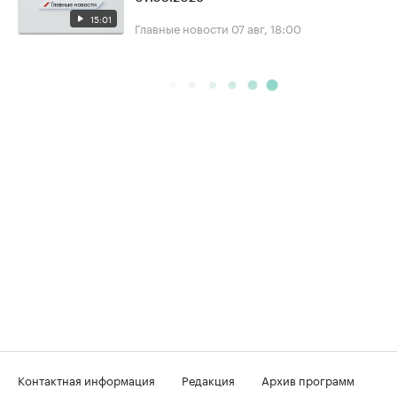
15:01
Главные новости
07 авг, 18:00
Контактная информация
Редакция
Архив программ