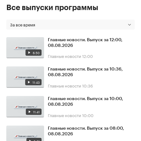
Все выпуски программы
За все время
Главные новости. Выпуск за 12:00,
08.08.2026
6:50
Главные новости
12:00
Главные новости. Выпуск за 10:36,
08.08.2026
11:43
Главные новости
10:36
Главные новости. Выпуск за 10:00,
08.08.2026
11:41
Главные новости
10:00
Главные новости. Выпуск за 08:00,
08.08.2026