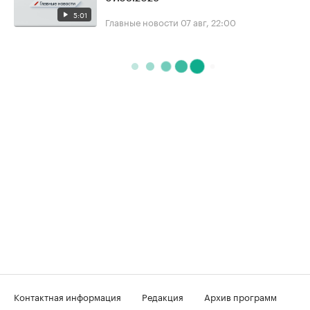
5:01
Главные новости
07 авг, 22:00
Контактная информация
Редакция
Архив программ