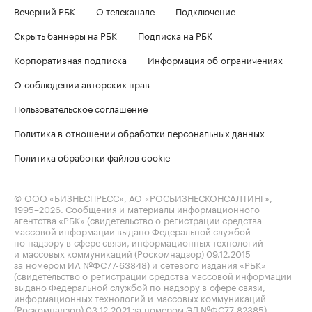
Вечерний РБК
О телеканале
Подключение
Скрыть баннеры на РБК
Подписка на РБК
Корпоративная подписка
Информация об ограничениях
О соблюдении авторских прав
Пользовательское соглашение
Политика в отношении обработки персональных данных
Политика обработки файлов cookie
© ООО «БИЗНЕСПРЕСС», АО «РОСБИЗНЕСКОНСАЛТИНГ»,
1995–2026
. Сообщения и материалы информационного
агентства «РБК» (свидетельство о регистрации средства
массовой информации выдано Федеральной службой
по надзору в сфере связи, информационных технологий
и массовых коммуникаций (Роскомнадзор) 09.12.2015
за номером ИА №ФС77-63848) и сетевого издания «РБК»
(свидетельство о регистрации средства массовой информации
выдано Федеральной службой по надзору в сфере связи,
информационных технологий и массовых коммуникаций
(Роскомнадзор) 03.12.2021 за номером ЭЛ №ФС77-82385)