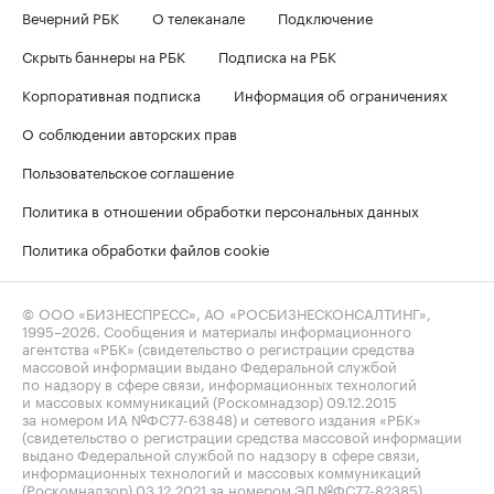
Вечерний РБК
О телеканале
Подключение
Скрыть баннеры на РБК
Подписка на РБК
Корпоративная подписка
Информация об ограничениях
О соблюдении авторских прав
Пользовательское соглашение
Политика в отношении обработки персональных данных
Политика обработки файлов cookie
© ООО «БИЗНЕСПРЕСС», АО «РОСБИЗНЕСКОНСАЛТИНГ»,
1995–2026
. Сообщения и материалы информационного
агентства «РБК» (свидетельство о регистрации средства
массовой информации выдано Федеральной службой
по надзору в сфере связи, информационных технологий
и массовых коммуникаций (Роскомнадзор) 09.12.2015
за номером ИА №ФС77-63848) и сетевого издания «РБК»
(свидетельство о регистрации средства массовой информации
выдано Федеральной службой по надзору в сфере связи,
информационных технологий и массовых коммуникаций
(Роскомнадзор) 03.12.2021 за номером ЭЛ №ФС77-82385)