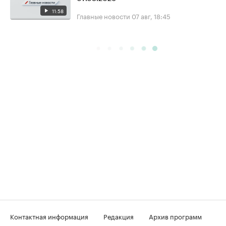
11:58
Главные новости
07 авг, 18:45
Контактная информация
Редакция
Архив программ