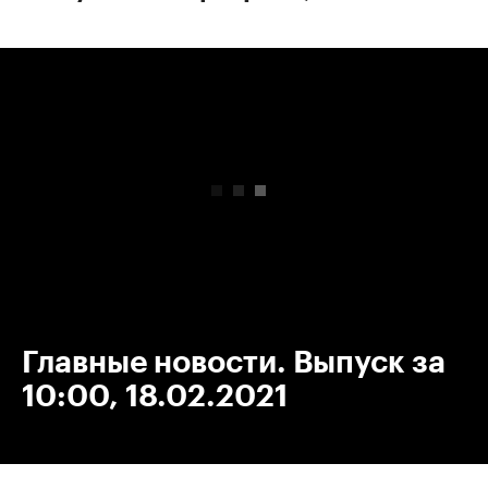
00:00
/
00:00
Главные новости. Выпуск за
10:00, 18.02.2021