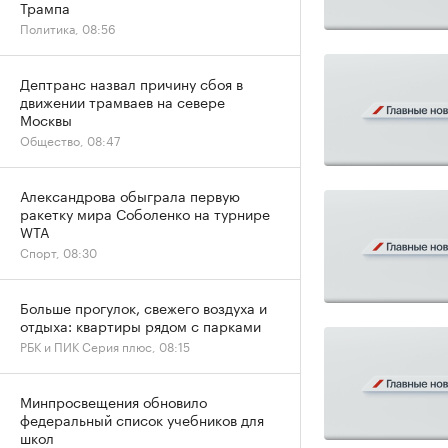
Трампа
Политика, 08:56
Дептранс назвал причину сбоя в
движении трамваев на севере
Москвы
Общество, 08:47
Александрова обыграла первую
ракетку мира Соболенко на турнире
WTA
Спорт, 08:30
Больше прогулок, свежего воздуха и
отдыха: квартиры рядом с парками
РБК и ПИК Серия плюс, 08:15
Минпросвещения обновило
федеральный список учебников для
школ