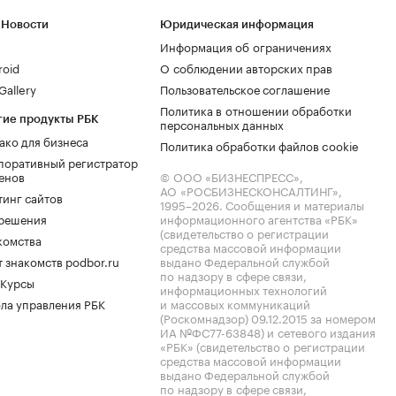
 Новости
Юридическая информация
Информация об ограничениях
roid
О соблюдении авторских прав
allery
Пользовательское соглашение
Политика в отношении обработки
гие продукты РБК
персональных данных
ако для бизнеса
Политика обработки файлов cookie
поративный регистратор
енов
© ООО «БИЗНЕСПРЕСС»,
АО «РОСБИЗНЕСКОНСАЛТИНГ»,
тинг сайтов
1995–2026
. Сообщения и материалы
.решения
информационного агентства «РБК»
(свидетельство о регистрации
комства
средства массовой информации
 знакомств podbor.ru
выдано Федеральной службой
по надзору в сфере связи,
 Курсы
информационных технологий
ла управления РБК
и массовых коммуникаций
(Роскомнадзор) 09.12.2015 за номером
ИА №ФС77-63848) и сетевого издания
«РБК» (свидетельство о регистрации
средства массовой информации
выдано Федеральной службой
по надзору в сфере связи,