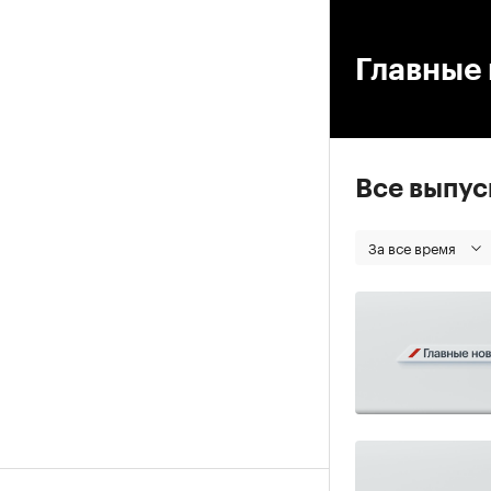
00
Главные 
Все выпу
За все время