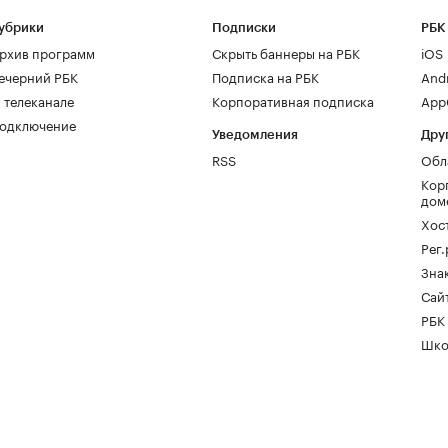
убрики
Подписки
РБК
рхив программ
Скрыть баннеры на РБК
iOS
ечерний РБК
Подписка на РБК
And
 телеканале
Корпоративная подписка
AppG
одключение
Уведомления
Дру
RSS
Обл
Кор
дом
Хос
Рег
Зна
Сайт
РБК
Шко