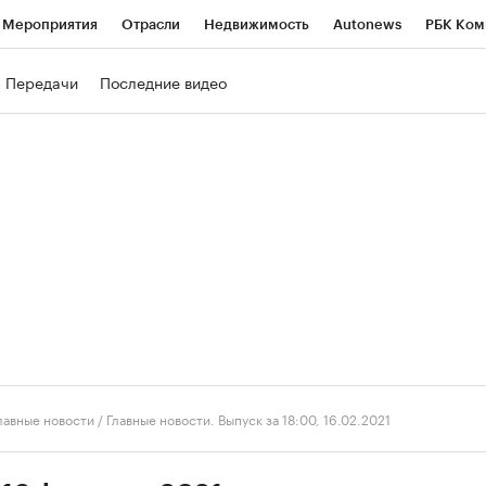
Мероприятия
Отрасли
Недвижимость
Autonews
РБК Ком
ние
РБК Курсы
РБК Life
Тренды
Визионеры
Национальн
Передачи
Последние видео
б
Исследования
Кредитные рейтинги
Франшизы
Газета
роверка контрагентов
Политика
Экономика
Бизнес
Техно
лавные новости
/
Главные новости. Выпуск за 18:00, 16.02.2021