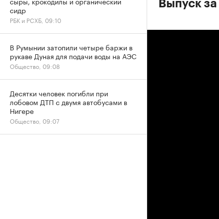
сыры, крокодилы и органический
Выпуск за
сидр
РБК и РСХБ, 09:10
В Румынии затопили четыре баржи в
рукаве Дуная для подачи воды на АЭС
Общество, 09:08
Десятки человек погибли при
лобовом ДТП с двумя автобусами в
Нигере
Общество, 09:07