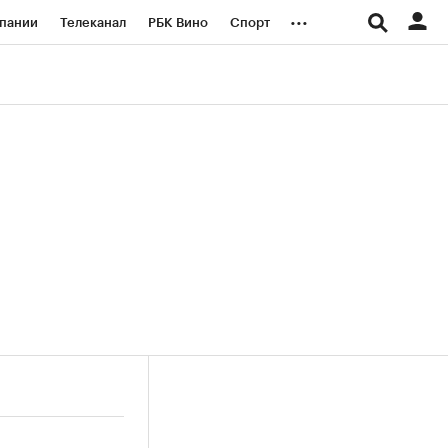
...
пании
Телеканал
РБК Вино
Спорт
ые проекты
Город
Стиль
Крипто
Спецпроекты СПб
логии и медиа
Финансы