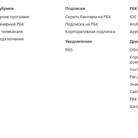
убрики
Подписки
РБК
рхив программ
Скрыть баннеры на РБК
iOS
ечерний РБК
Подписка на РБК
And
 телеканале
Корпоративная подписка
AppG
одключение
Уведомления
Дру
RSS
Обл
Кор
дом
Хос
Рег
Зна
Сайт
РБК
Шко