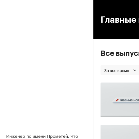
00
Главные 
Все выпу
За все время
Инженер по имени Прометей. Что