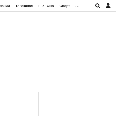
...
пании
Телеканал
РБК Вино
Спорт
ые проекты
Город
Стиль
Крипто
Спецпроекты СПб
логии и медиа
Финансы