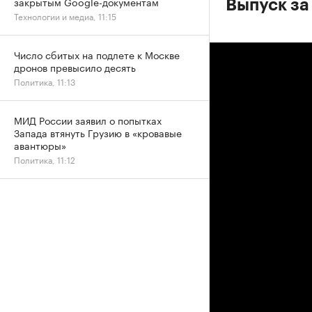
закрытым Google-документам
Выпуск за
Технологии и медиа, 11:15
Число сбитых на подлете к Москве
дронов превысило десять
Политика, 11:13
МИД России заявил о попытках
Запада втянуть Грузию в «кровавые
авантюры»
Политика, 11:12