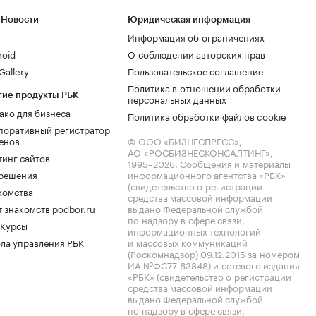
 Новости
Юридическая информация
Информация об ограничениях
roid
О соблюдении авторских прав
allery
Пользовательское соглашение
Политика в отношении обработки
гие продукты РБК
персональных данных
ако для бизнеса
Политика обработки файлов cookie
поративный регистратор
енов
© ООО «БИЗНЕСПРЕСС»,
АО «РОСБИЗНЕСКОНСАЛТИНГ»,
тинг сайтов
1995–2026
. Сообщения и материалы
.решения
информационного агентства «РБК»
(свидетельство о регистрации
комства
средства массовой информации
 знакомств podbor.ru
выдано Федеральной службой
по надзору в сфере связи,
 Курсы
информационных технологий
ла управления РБК
и массовых коммуникаций
(Роскомнадзор) 09.12.2015 за номером
ИА №ФС77-63848) и сетевого издания
«РБК» (свидетельство о регистрации
средства массовой информации
выдано Федеральной службой
по надзору в сфере связи,