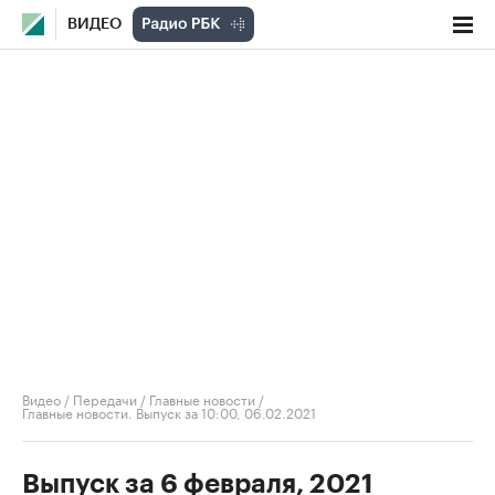
ВИДЕО
Видео
/
Передачи
/
Главные новости
/
Главные новости. Выпуск за 10:00, 06.02.2021
Выпуск за 6 февраля, 2021