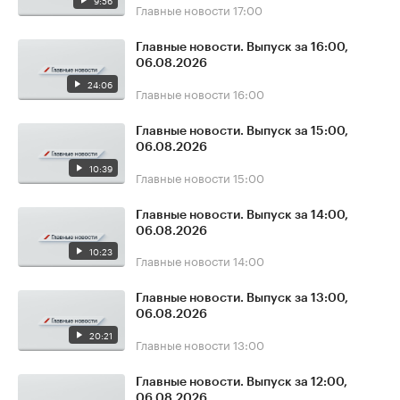
9:56
Главные новости
17:00
Главные новости. Выпуск за 16:00,
06.08.2026
24:06
Главные новости
16:00
Главные новости. Выпуск за 15:00,
06.08.2026
10:39
Главные новости
15:00
Главные новости. Выпуск за 14:00,
06.08.2026
10:23
Главные новости
14:00
Главные новости. Выпуск за 13:00,
06.08.2026
20:21
Главные новости
13:00
Главные новости. Выпуск за 12:00,
06.08.2026