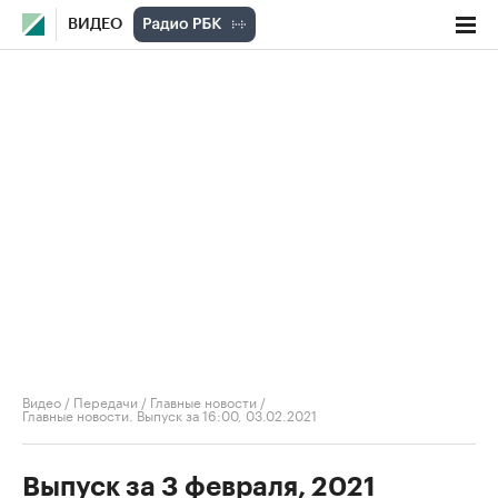
ВИДЕО
Видео
/
Передачи
/
Главные новости
/
Главные новости. Выпуск за 16:00, 03.02.2021
Выпуск за 3 февраля, 2021