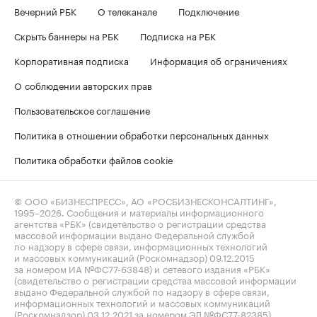
Вечерний РБК
О телеканале
Подключение
Скрыть баннеры на РБК
Подписка на РБК
Корпоративная подписка
Информация об ограничениях
О соблюдении авторских прав
Пользовательское соглашение
Политика в отношении обработки персональных данных
Политика обработки файлов cookie
© ООО «БИЗНЕСПРЕСС», АО «РОСБИЗНЕСКОНСАЛТИНГ»,
1995–2026
. Сообщения и материалы информационного
агентства «РБК» (свидетельство о регистрации средства
массовой информации выдано Федеральной службой
по надзору в сфере связи, информационных технологий
и массовых коммуникаций (Роскомнадзор) 09.12.2015
за номером ИА №ФС77-63848) и сетевого издания «РБК»
(свидетельство о регистрации средства массовой информации
выдано Федеральной службой по надзору в сфере связи,
информационных технологий и массовых коммуникаций
(Роскомнадзор) 03.12.2021 за номером ЭЛ №ФС77-82385)