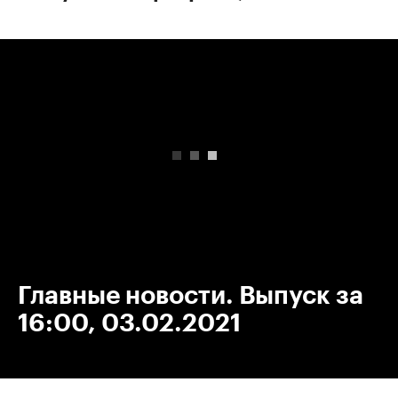
00:00
/
00:00
Главные новости. Выпуск за
16:00, 03.02.2021