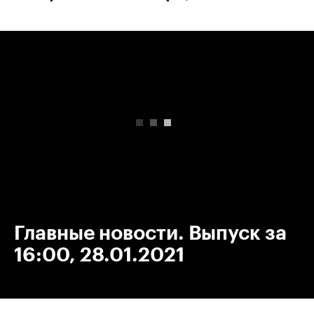
00:00
/
00:00
Главные новости. Выпуск за
16:00, 28.01.2021