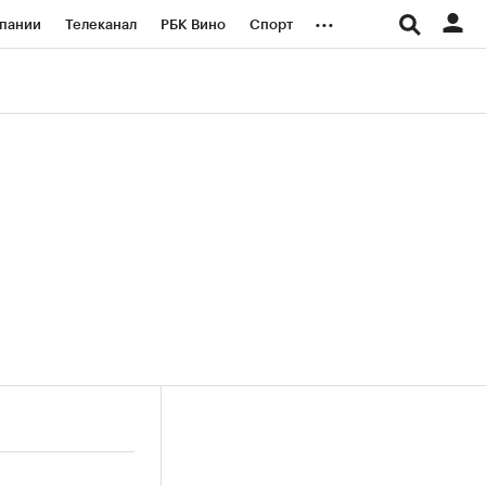
...
пании
Телеканал
РБК Вино
Спорт
ые проекты
Город
Стиль
Крипто
Спецпроекты СПб
логии и медиа
Финансы