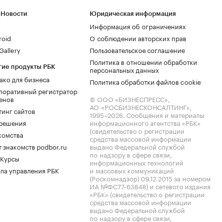
 Новости
Юридическая информация
Информация об ограничениях
roid
О соблюдении авторских прав
allery
Пользовательское соглашение
Политика в отношении обработки
гие продукты РБК
персональных данных
ако для бизнеса
Политика обработки файлов cookie
поративный регистратор
енов
© ООО «БИЗНЕСПРЕСС»,
АО «РОСБИЗНЕСКОНСАЛТИНГ»,
тинг сайтов
1995–2026
. Сообщения и материалы
.решения
информационного агентства «РБК»
(свидетельство о регистрации
комства
средства массовой информации
 знакомств podbor.ru
выдано Федеральной службой
по надзору в сфере связи,
 Курсы
информационных технологий
ла управления РБК
и массовых коммуникаций
(Роскомнадзор) 09.12.2015 за номером
ИА №ФС77-63848) и сетевого издания
«РБК» (свидетельство о регистрации
средства массовой информации
выдано Федеральной службой
по надзору в сфере связи,