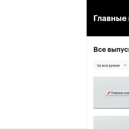
00
Главные 
Все выпу
За все время