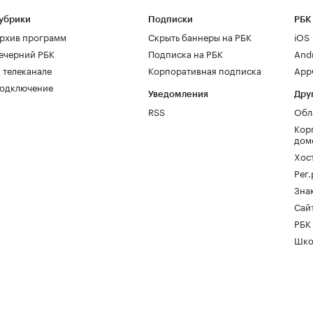
убрики
Подписки
РБК
рхив программ
Скрыть баннеры на РБК
iOS
ечерний РБК
Подписка на РБК
And
 телеканале
Корпоративная подписка
AppG
одключение
Уведомления
Дру
RSS
Обл
Кор
дом
Хос
Рег
Зна
Сайт
РБК
Шко