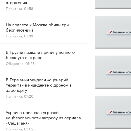
вторжения
Политика, 01:58
На подлете к Москве сбили три
беспилотника
Политика, 01:33
В Грузии назвали причину полного
блэкаута в стране
Общество, 01:28
В Германии увидели «сценарий
теракта» в инциденте с дроном в
аэропорту
Политика, 01:20
Украина признала угрозой
нацбезопасности актрису из сериала
«СашаТаня»
Политика, 01:02