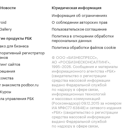
 Новости
Юридическая информация
Информация об ограничениях
roid
О соблюдении авторских прав
allery
Пользовательское соглашение
Политика в отношении обработки
гие продукты РБК
персональных данных
ако для бизнеса
Политика обработки файлов cookie
поративный регистратор
енов
© ООО «БИЗНЕСПРЕСС»,
АО «РОСБИЗНЕСКОНСАЛТИНГ»,
тинг сайтов
1995–2026
. Сообщения и материалы
.решения
информационного агентства «РБК»
(свидетельство о регистрации
комства
средства массовой информации
 знакомств podbor.ru
выдано Федеральной службой
по надзору в сфере связи,
 Курсы
информационных технологий
ла управления РБК
и массовых коммуникаций
(Роскомнадзор) 09.12.2015 за номером
ИА №ФС77-63848) и сетевого издания
«РБК» (свидетельство о регистрации
средства массовой информации
выдано Федеральной службой
по надзору в сфере связи,