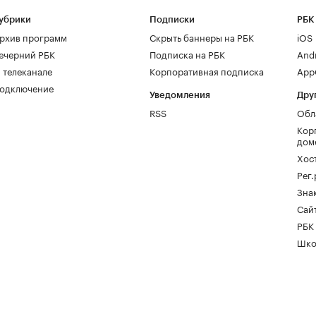
убрики
Подписки
РБК
рхив программ
Скрыть баннеры на РБК
iOS
ечерний РБК
Подписка на РБК
And
 телеканале
Корпоративная подписка
AppG
одключение
Уведомления
Дру
RSS
Обл
Кор
дом
Хос
Рег
Зна
Сайт
РБК
Шко