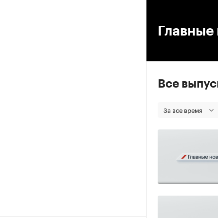
00
Главные 
Все выпу
За все время