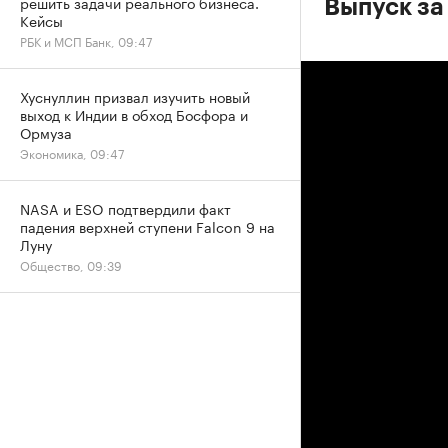
решить задачи реального бизнеса.
Выпуск за 
Кейсы
РБК и МСП Банк, 09:47
Хуснуллин призвал изучить новый
выход к Индии в обход Босфора и
Ормуза
Экономика, 09:47
NASA и ESO подтвердили факт
падения верхней ступени Falcon 9 на
Луну
Общество, 09:39