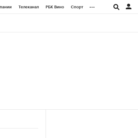
...
пании
Телеканал
РБК Вино
Спорт
ые проекты
Город
Стиль
Крипто
Спецпроекты СПб
логии и медиа
Финансы