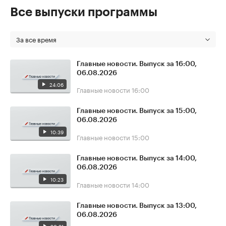
Все выпуски программы
За все время
Главные новости. Выпуск за 16:00,
06.08.2026
24:06
Главные новости
16:00
Главные новости. Выпуск за 15:00,
06.08.2026
10:39
Главные новости
15:00
Главные новости. Выпуск за 14:00,
06.08.2026
10:23
Главные новости
14:00
Главные новости. Выпуск за 13:00,
06.08.2026