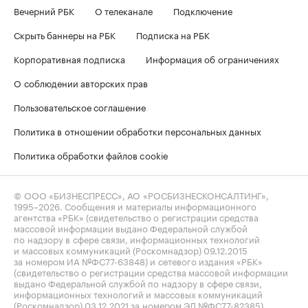
Вечерний РБК
О телеканале
Подключение
Скрыть баннеры на РБК
Подписка на РБК
Корпоративная подписка
Информация об ограничениях
О соблюдении авторских прав
Пользовательское соглашение
Политика в отношении обработки персональных данных
Политика обработки файлов cookie
© ООО «БИЗНЕСПРЕСС», АО «РОСБИЗНЕСКОНСАЛТИНГ»,
1995–2026
. Сообщения и материалы информационного
агентства «РБК» (свидетельство о регистрации средства
массовой информации выдано Федеральной службой
по надзору в сфере связи, информационных технологий
и массовых коммуникаций (Роскомнадзор) 09.12.2015
за номером ИА №ФС77-63848) и сетевого издания «РБК»
(свидетельство о регистрации средства массовой информации
выдано Федеральной службой по надзору в сфере связи,
информационных технологий и массовых коммуникаций
(Роскомнадзор) 03.12.2021 за номером ЭЛ №ФС77-82385)