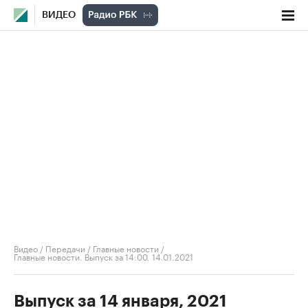
ВИДЕО
Видео
/
Передачи
/
Главные новости
/
Главные новости. Выпуск за 14:00, 14.01.2021
Выпуск за 14 января, 2021