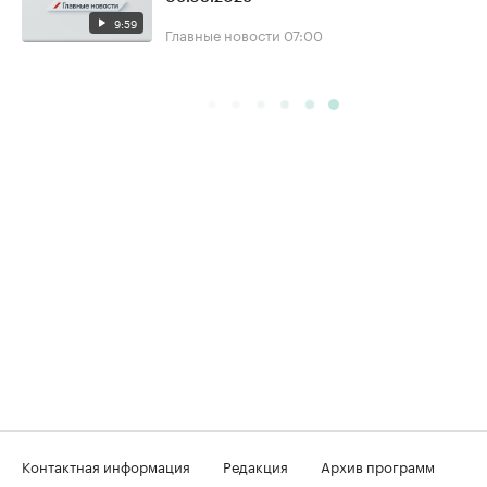
9:59
Главные новости
07:00
Контактная информация
Редакция
Архив программ