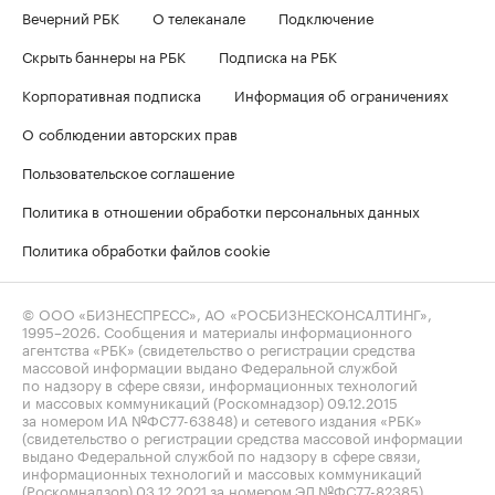
Вечерний РБК
О телеканале
Подключение
Скрыть баннеры на РБК
Подписка на РБК
Корпоративная подписка
Информация об ограничениях
О соблюдении авторских прав
Пользовательское соглашение
Политика в отношении обработки персональных данных
Политика обработки файлов cookie
© ООО «БИЗНЕСПРЕСС», АО «РОСБИЗНЕСКОНСАЛТИНГ»,
1995–2026
. Сообщения и материалы информационного
агентства «РБК» (свидетельство о регистрации средства
массовой информации выдано Федеральной службой
по надзору в сфере связи, информационных технологий
и массовых коммуникаций (Роскомнадзор) 09.12.2015
за номером ИА №ФС77-63848) и сетевого издания «РБК»
(свидетельство о регистрации средства массовой информации
выдано Федеральной службой по надзору в сфере связи,
информационных технологий и массовых коммуникаций
(Роскомнадзор) 03.12.2021 за номером ЭЛ №ФС77-82385)