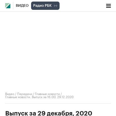
ВИДЕО
Видео
/
Передачи
/
Главные новости
/
Главные новости. Выпуск за 16:00, 29.12.2020
Выпуск за 29 декабря, 2020