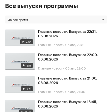
Все выпуски программы
За все время
Главные новости. Выпуск за 22:31,
06.08.2026
4:50
Главные новости
06 авг, 22:31
Главные новости. Выпуск за 22:00,
06.08.2026
5:18
Главные новости
06 авг, 22:00
Главные новости. Выпуск за 21:00,
06.08.2026
4:51
Главные новости
06 авг, 21:00
Главные новости. Выпуск за 18:45,
06.08.2026