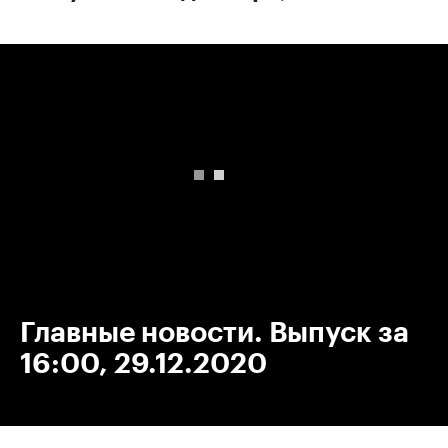
00:00
/
00:00
Главные новости. Выпуск за
16:00, 29.12.2020