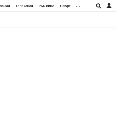
...
пании
Телеканал
РБК Вино
Спорт
ые проекты
Город
Стиль
Крипто
Спецпроекты СПб
логии и медиа
Финансы