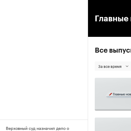
00
Главные 
Все выпу
За все время
Верховный суд назначил дело о