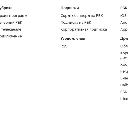
убрики
Подписки
РБК
рхив программ
Скрыть баннеры на РБК
iOS
ечерний РБК
Подписка на РБК
And
 телеканале
Корпоративная подписка
AppG
одключение
Уведомления
Дру
RSS
Обл
Кор
дом
Хос
Рег
Зна
Сайт
РБК
Шко