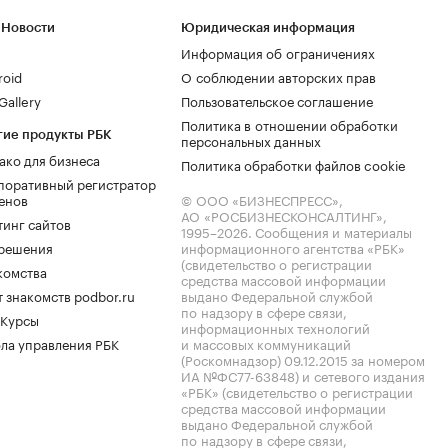
 Новости
Юридическая информация
Информация об ограничениях
roid
О соблюдении авторских прав
allery
Пользовательское соглашение
Политика в отношении обработки
гие продукты РБК
персональных данных
ако для бизнеса
Политика обработки файлов cookie
поративный регистратор
енов
© ООО «БИЗНЕСПРЕСС»,
АО «РОСБИЗНЕСКОНСАЛТИНГ»,
тинг сайтов
1995–2026
. Сообщения и материалы
.решения
информационного агентства «РБК»
(свидетельство о регистрации
комства
средства массовой информации
 знакомств podbor.ru
выдано Федеральной службой
по надзору в сфере связи,
 Курсы
информационных технологий
ла управления РБК
и массовых коммуникаций
(Роскомнадзор) 09.12.2015 за номером
ИА №ФС77-63848) и сетевого издания
«РБК» (свидетельство о регистрации
средства массовой информации
выдано Федеральной службой
по надзору в сфере связи,