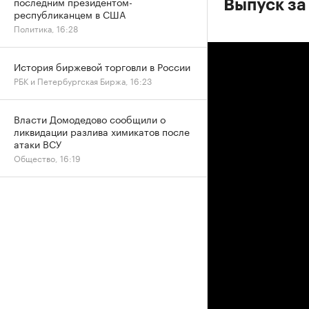
последним президентом-
Выпуск за
республиканцем в США
Политика, 16:28
История биржевой торговли в России
РБК и Петербургская Биржа, 16:23
Власти Домодедово сообщили о
ликвидации разлива химикатов после
атаки ВСУ
Общество, 16:19