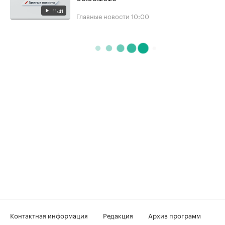
11:41
Главные новости
10:00
Контактная информация
Редакция
Архив программ