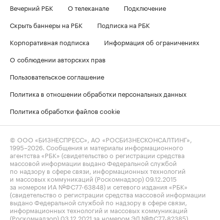
Вечерний РБК
О телеканале
Подключение
Скрыть баннеры на РБК
Подписка на РБК
Корпоративная подписка
Информация об ограничениях
О соблюдении авторских прав
Пользовательское соглашение
Политика в отношении обработки персональных данных
Политика обработки файлов cookie
© ООО «БИЗНЕСПРЕСС», АО «РОСБИЗНЕСКОНСАЛТИНГ»,
1995–2026
. Сообщения и материалы информационного
агентства «РБК» (свидетельство о регистрации средства
массовой информации выдано Федеральной службой
по надзору в сфере связи, информационных технологий
и массовых коммуникаций (Роскомнадзор) 09.12.2015
за номером ИА №ФС77-63848) и сетевого издания «РБК»
(свидетельство о регистрации средства массовой информации
выдано Федеральной службой по надзору в сфере связи,
информационных технологий и массовых коммуникаций
(Роскомнадзор) 03.12.2021 за номером ЭЛ №ФС77-82385)