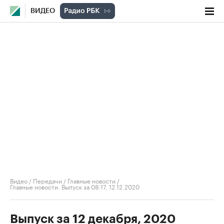
ВИДЕО
Видео
/
Передачи
/
Главные новости
/
Главные новости. Выпуск за 08:17, 12.12.2020
Выпуск за 12 декабря, 2020