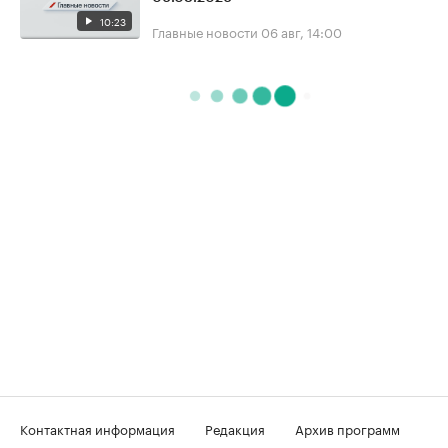
10:23
Главные новости
06 авг, 14:00
Контактная информация
Редакция
Архив программ