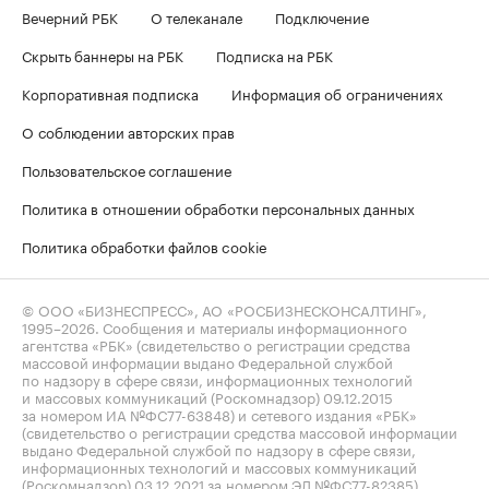
Вечерний РБК
О телеканале
Подключение
Скрыть баннеры на РБК
Подписка на РБК
Корпоративная подписка
Информация об ограничениях
О соблюдении авторских прав
Пользовательское соглашение
Политика в отношении обработки персональных данных
Политика обработки файлов cookie
© ООО «БИЗНЕСПРЕСС», АО «РОСБИЗНЕСКОНСАЛТИНГ»,
1995–2026
. Сообщения и материалы информационного
агентства «РБК» (свидетельство о регистрации средства
массовой информации выдано Федеральной службой
по надзору в сфере связи, информационных технологий
и массовых коммуникаций (Роскомнадзор) 09.12.2015
за номером ИА №ФС77-63848) и сетевого издания «РБК»
(свидетельство о регистрации средства массовой информации
выдано Федеральной службой по надзору в сфере связи,
информационных технологий и массовых коммуникаций
(Роскомнадзор) 03.12.2021 за номером ЭЛ №ФС77-82385)