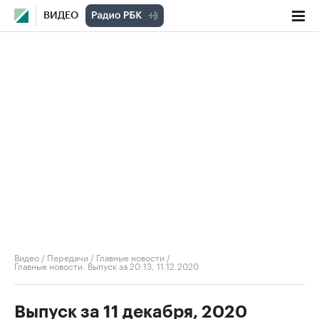
ВИДЕО
Видео
/
Передачи
/
Главные новости
/
Главные новости. Выпуск за 20:13, 11.12.2020
Выпуск за 11 декабря, 2020