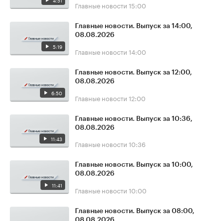
4:51
Главные новости
15:00
Главные новости. Выпуск за 14:00,
08.08.2026
5:19
Главные новости
14:00
Главные новости. Выпуск за 12:00,
08.08.2026
6:50
Главные новости
12:00
Главные новости. Выпуск за 10:36,
08.08.2026
11:43
Главные новости
10:36
Главные новости. Выпуск за 10:00,
08.08.2026
11:41
Главные новости
10:00
Главные новости. Выпуск за 08:00,
08.08.2026