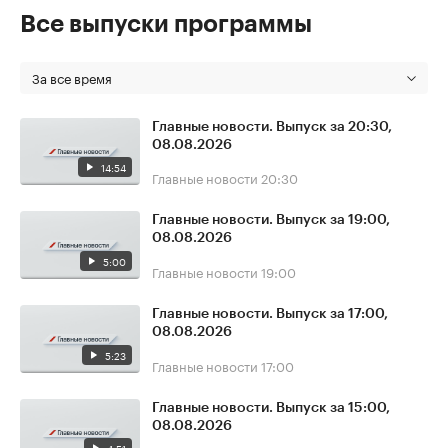
Все выпуски программы
За все время
Главные новости. Выпуск за 20:30,
08.08.2026
14:54
Главные новости
20:30
Главные новости. Выпуск за 19:00,
08.08.2026
5:00
Главные новости
19:00
Главные новости. Выпуск за 17:00,
08.08.2026
5:23
Главные новости
17:00
Главные новости. Выпуск за 15:00,
08.08.2026