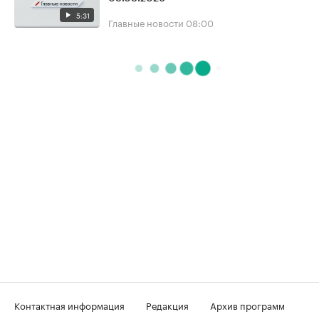
5:31
Главные новости
08:00
Контактная информация
Редакция
Архив программ