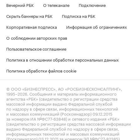
Вечерний РБК
О телеканале
Подключение
Скрыть баннеры на РБК
Подписка на РБК
Корпоративная подписка
Информация об ограничениях
О соблюдении авторских прав
Пользовательское соглашение
Политика в отношении обработки персональных данных
Политика обработки файлов cookie
© ООО «БИЗНЕСПРЕСС», АО «РОСБИЗНЕСКОНСАЛТИНГ»,
1995–2026
. Сообщения и материалы информационного
агентства «РБК» (свидетельство о регистрации средства
массовой информации выдано Федеральной службой
по надзору в сфере связи, информационных технологий
и массовых коммуникаций (Роскомнадзор) 09.12.2015
за номером ИА №ФС77-63848) и сетевого издания «РБК»
(свидетельство о регистрации средства массовой информации
выдано Федеральной службой по надзору в сфере связи,
информационных технологий и массовых коммуникаций
(Роскомнадзор) 03.12.2021 за номером ЭЛ №ФС77-82385)