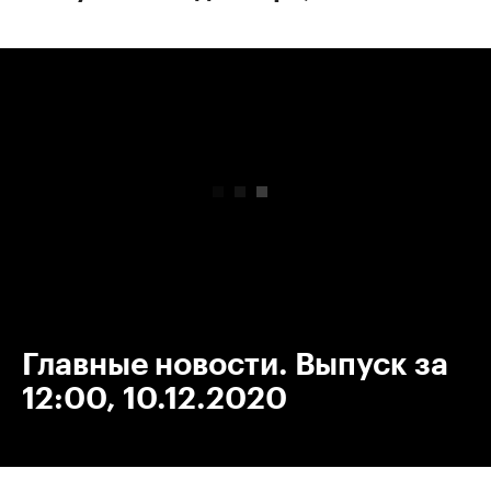
00:00
/
00:00
Главные новости. Выпуск за
12:00, 10.12.2020