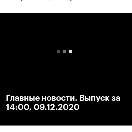
00:00
/
00:00
Главные новости. Выпуск за
14:00, 09.12.2020