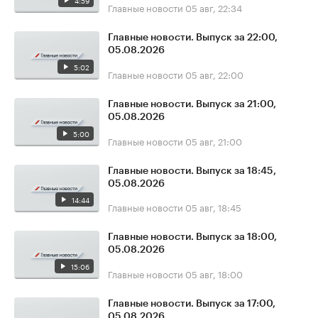
4:59
Главные новости
05 авг, 22:34
Главные новости. Выпуск за 22:00,
05.08.2026
5:02
Главные новости
05 авг, 22:00
Главные новости. Выпуск за 21:00,
05.08.2026
5:00
Главные новости
05 авг, 21:00
Главные новости. Выпуск за 18:45,
05.08.2026
14:44
Главные новости
05 авг, 18:45
Главные новости. Выпуск за 18:00,
05.08.2026
15:06
Главные новости
05 авг, 18:00
Главные новости. Выпуск за 17:00,
05.08.2026