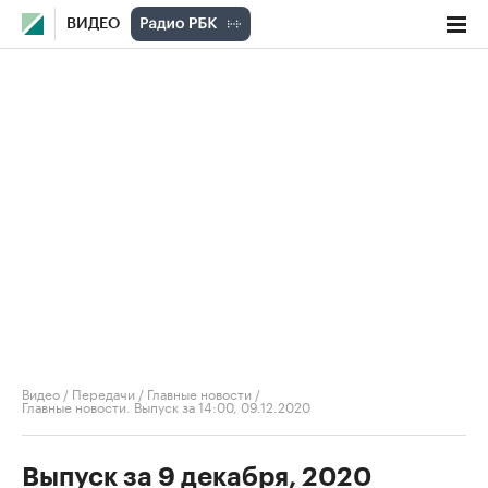
ВИДЕО
Видео
/
Передачи
/
Главные новости
/
Главные новости. Выпуск за 14:00, 09.12.2020
Выпуск за 9 декабря, 2020